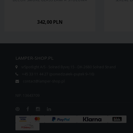
342,00
PLN
LAMPER-SHOP.PL
v/Spotlight A/S - Solrød Byvej 15 - DK-2680 Solrød Strand
+45 33 11 44 27 (poniedziałek–piątek 9–16)
contact@lamper-shop.pl
NIP: 13643709