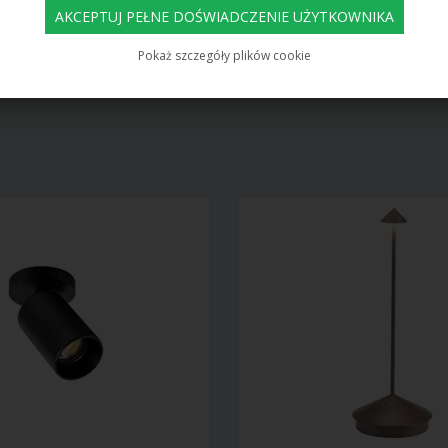
577,00
614,00
506,00 PLN
460,00 PLN
Pokaż szczegóły plików cookie