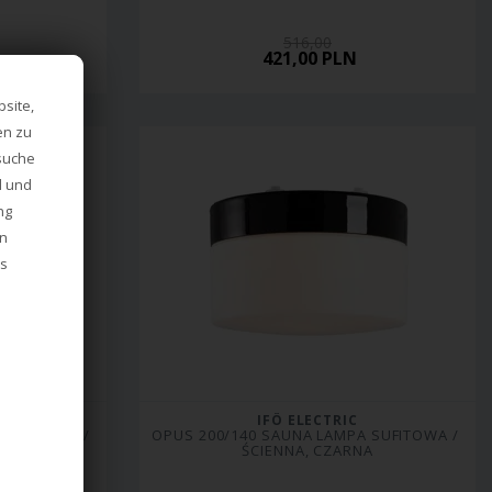
516,00
421,00 PLN
site,
en zu
esuche
d und
ng
en
es
IFÖ ELECTRIC
SUFITOWA / 
OPUS 200/140 SAUNA LAMPA SUFITOWA / 
A
ŚCIENNA, CZARNA