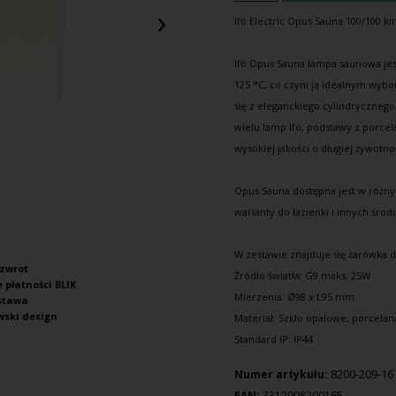
›
Ifö Electric
Opus Sauna 100/100
ki
Ifö Opus Sauna
lampa saunowa
jes
125 °C, co czyni ją idealnym wyb
się z eleganckiego cylindrycznego
wielu lamp Ifö, podstawy z porcel
wysokiej jakości o długiej żywotno
Opus Sauna dostępna jest w różnyc
warianty do
łazienki
i innych środ
W zestawie znajduje się żarówka d
 zwrot
Źródło światła: G9 maks. 25W
 płatności BLIK
Mierzenia: Ø98 x L95 mm
stawa
ski design
Materiał: Szkło opalowe, porcelana
Standard IP: IP44
8200-209-16
Numer artykułu:
EAN:
7312908200165