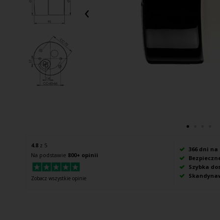
‹
4.8
z 5
366 dni na
Na podstawie
800+ opinii
Bezpieczne
Szybka do
Skandynaw
Zobacz wszystkie opinie