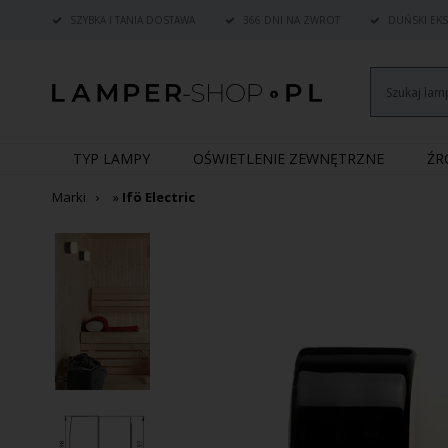
SZYBKA I TANIA DOSTAWA
366 DNI NA ZWROT
DUŃSKI EKS
TYP LAMPY
OŚWIETLENIE ZEWNĘTRZNE
Ź
Marki
»
Ifö Electric