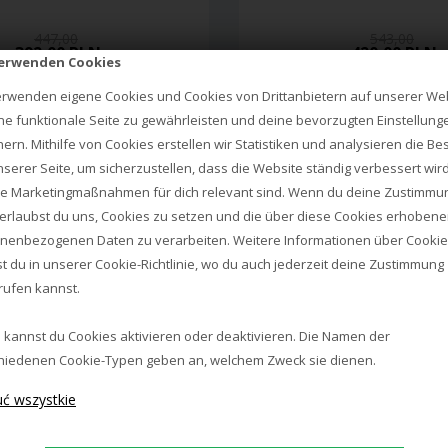
447,00
543,00
392,00 PLN
420,00 PLN
verwenden Cookies
erwenden eigene Cookies und Cookies von Drittanbietern auf unserer Web
ne funktionale Seite zu gewährleisten und deine bevorzugten Einstellung
hern. Mithilfe von Cookies erstellen wir Statistiken und analysieren die B
nserer Seite, um sicherzustellen, dass die Website ständig verbessert wir
e Marketingmaßnahmen für dich relevant sind. Wenn du deine Zustimmu
, erlaubst du uns, Cookies zu setzen und die über diese Cookies erhoben
nenbezogenen Daten zu verarbeiten. Weitere Informationen über Cooki
st du in unserer
Cookie-Richtlinie
, wo du auch jederzeit deine Zustimmung
rufen kannst.
 kannst du Cookies aktivieren oder deaktivieren. Die Namen der
hiedenen Cookie-Typen geben an, welchem Zweck sie dienen.
IFÖ ELECTRIC
IFÖ ELECTRIC
C SAUNA KINKIET, SZARY
OPUS 100/125 SAUNA LAMPA 
ŚCIENNA, CZARN