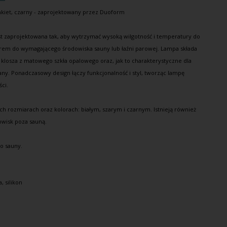
nkiet
, czarny - zaprojektowany przez Duoform
t zaprojektowana tak, aby wytrzymać wysoką wilgotność i temperatury do
orem do wymagającego środowiska sauny lub łaźni parowej. Lampa składa
 klosza z matowego szkła opalowego oraz, jak to charakterystyczne dla
any. Ponadczasowy design łączy funkcjonalność i styl, tworząc lampę
ści.
h rozmiarach oraz kolorach: białym, szarym i czarnym. Istnieją również
owisk poza sauną.
o sauny.
, silikon