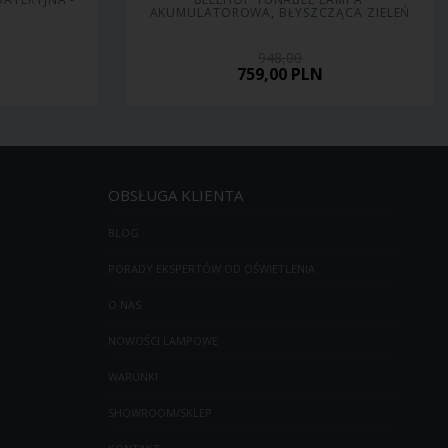
Y
AKUMULATOROWA, BŁYSZCZĄCA ZIELEŃ
948,00
759,00
PLN
OBSŁUGA KLIENTA
BLOG
PORADY EKSPERTÓW OD OŚWIETLENIA
O NAS
NOWOŚCI LAMPOWE
WARUNKI
SHOWROOM/SKLEP