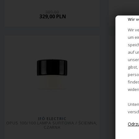
389,00
329,00 PLN
Wir 
Wir v
um ei
speic
auf u
unser
gibst
perso
finde
wider
Unten
versc
IFÖ ELECTRIC
OPUS 100/100 LAMPA SUFITOWA / ŚCIENNA, 
CLASSI
CZARNA