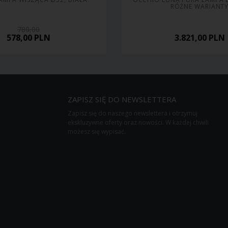
RÓŻNE WARIANT
780,00
578,00
PLN
3.821,00
PLN
ZAPISZ SIĘ DO NEWSLETTERA
Zapisz się do naszego newslettera i otrzymuj
ekskluzywne oferty oraz nowości. W każdej chwili
możesz się wypisać.