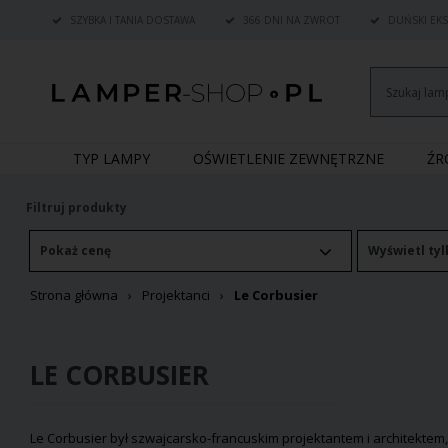
SZYBKA I TANIA DOSTAWA
366 DNI NA ZWROT
DUŃSKI EKS
TYP LAMPY
OŚWIETLENIE ZEWNĘTRZNE
Ź
Filtruj produkty
Pokaż cenę
Wyświetl tyl
Strona główna
Projektanci
Le Corbusier
LE CORBUSIER
Le Corbusier był szwajcarsko-francuskim projektantem i architektem, 