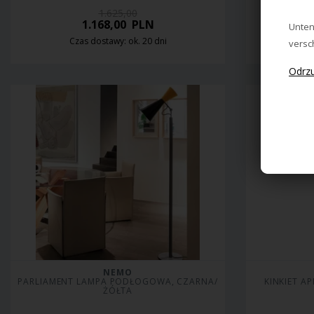
1.625,00
1.168,00
PLN
Unten
Czas dostawy: ok. 20 dni
Cz
versc
NEMO
PARLIAMENT LAMPA PODŁOGOWA, CZARNA/
KINKIET AP
ŻÓŁTA