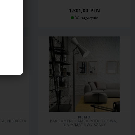
1.301,00
PLN
dni
W magazynie
NEMO
A, NIEBIESKA
PARLIAMENT LAMPA PODŁOGOWA, 
BIAŁY/MATOWY SZARY