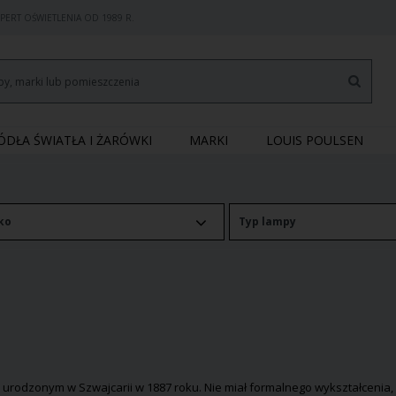
PERT OŚWIETLENIA OD 1989 R.
RÓDŁA ŚWIATŁA I ŻARÓWKI
MARKI
LOUIS POULSEN
ko
Typ lampy
urodzonym w Szwajcarii w 1887 roku. Nie miał formalnego wykształcenia, al