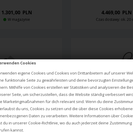
1.301,00
PLN
4.469,00
PLN
W magazynie
Czas dostawy: ok. 20 
verwenden Cookies
erwenden eigene Cookies und Cookies von Drittanbietern auf unserer Web
ne funktionale Seite zu gewährleisten und deine bevorzugten Einstellung
hern. Mithilfe von Cookies erstellen wir Statistiken und analysieren die B
nserer Seite, um sicherzustellen, dass die Website ständig verbessert wir
e Marketingmaßnahmen für dich relevant sind. Wenn du deine Zustimmu
, erlaubst du uns, Cookies zu setzen und die über diese Cookies erhoben
nenbezogenen Daten zu verarbeiten. Weitere Informationen über Cooki
NEMO
NEMO
TEUR 165 KINKIET, BIAŁY
PROJECTEUR 165 KINKIET, 
st du in unserer
Cookie-Richtlinie
, wo du auch jederzeit deine Zustimmung
rufen kannst.