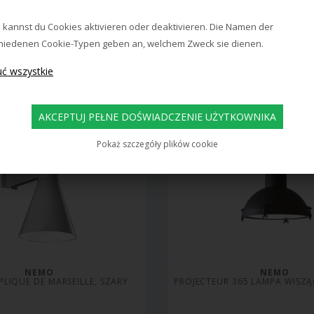
1.625,00
1.625,00
1.168,00
PLN
1.168,00
PLN
 kannst du Cookies aktivieren oder deaktivieren. Die Namen der
as dostawy: ok. 25 dni
Czas dostawy: ok. 20 
hiedenen Cookie-Typen geben an, welchem Zweck sie dienen.
Pokaż szczegóły plików cookie
NEMO
NEMO
PLIQUE DE MARSEILLE, SZARY
PROJECTEUR 365 LAMPA WISZĄC