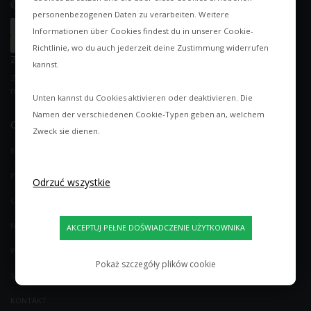
personenbezogenen Daten zu verarbeiten. Weitere
Informationen über Cookies findest du in unserer
Cookie-
Richtlinie
, wo du auch jederzeit deine Zustimmung widerrufen
ZAPISZ SIĘ DO NEWSLETTERA
kannst.
Zapisz się do naszego newslettera i otrzymuj ekskluzywne oferty oraz
nowości. W każdej chwili możesz się wypisać.
Unten kannst du Cookies aktivieren oder deaktivieren. Die
Namen der verschiedenen Cookie-Typen geben an, welchem
OBSŁUGA KLIENTA
Zweck sie dienen.
BLOG
PORADY EKSPERTÓW OD OŚWIETLENIA
O NAS
NOWOŚCI LAMPOWE
WARUNKI
Pokaż szczegóły plików cookie
SHOWROOM/SKLEP
KONTAKT