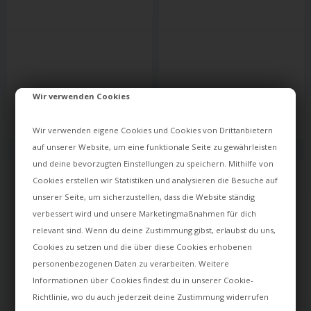
1.156,00
1.098,00
Wir verwenden Cookies
925,00
PLN
879,00
PLN
Czas dostawy: ok. 12 dni
Czas dostawy: ok. 12 dni
Wir verwenden eigene Cookies und Cookies von Drittanbietern
auf unserer Website, um eine funktionale Seite zu gewährleisten
und deine bevorzugten Einstellungen zu speichern. Mithilfe von
Cookies erstellen wir Statistiken und analysieren die Besuche auf
unserer Seite, um sicherzustellen, dass die Website ständig
verbessert wird und unsere Marketingmaßnahmen für dich
relevant sind. Wenn du deine Zustimmung gibst, erlaubst du uns,
Cookies zu setzen und die über diese Cookies erhobenen
personenbezogenen Daten zu verarbeiten. Weitere
Informationen über Cookies findest du in unserer
Cookie-
Richtlinie
, wo du auch jederzeit deine Zustimmung widerrufen