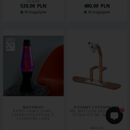
654,00
520,00
PLN
480,00
PLN
W magazynie
W magazynie
MATHMOS
PIFFANY COPENHAGEN
1
ASTRO LAMPA LAWA, 
MR. WATTSON SNOWBOARD 
CZARNA/FIOLETOWA Z 
STOJAK DO MR. WATTSON
CZERWONĄ LAWĄ
462,00