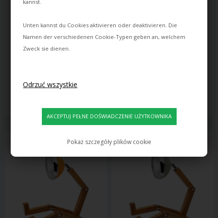
kannst.
Unten kannst du Cookies aktivieren oder deaktivieren. Die
Namen der verschiedenen Cookie-Typen geben an, welchem
NORMANN COPENHAGEN
PIFFANY COPENHAGEN
Zweck sie dienen.
AMP PENDEL, MOSIĄDZ - 
MR. WATTSON SURFBOARD 
MAŁY, SMOKE/MOSIĄDZ
STOJAK DO MR. WATTSON
694,00
462,00
520,00
PLN
370,00
PLN
W magazynie
W magazynie
Pokaż szczegóły plików cookie