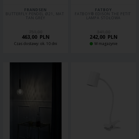
FRANDSEN
FATBOY
BUTTERFLY PENDEL Ø21, MAT 
FATBOY® EDISON THE PETIT 
TAN GREY
LAMPA STOŁOWA
751,00
341,00
463,00
PLN
242,00
PLN
Czas dostawy: ok. 10 dni
W magazynie