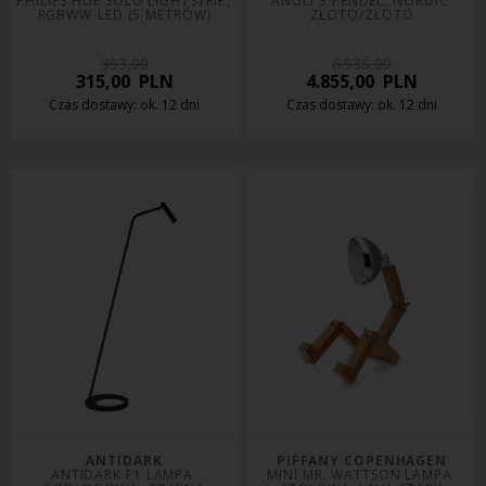
PHILIPS HUE SOLO LIGHTSTRIP, 
ANOLI 3 PENDEL, NORDIC 
RGBWW-LED (5 METRÓW)
ZŁOTO/ZŁOTO
393,00
6.936,00
315,00
PLN
4.855,00
PLN
Czas dostawy: ok. 12 dni
Czas dostawy: ok. 12 dni
ANTIDARK
PIFFANY COPENHAGEN
ANTIDARK F1 LAMPA 
MINI MR. WATTSON LAMPA 