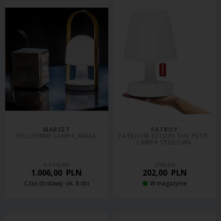
MARSET
FATBOY
FOLLOWME LAMPA, MAŁA
FATBOY® EDISON THE PETIT 
LAMPA STOŁOWA
1.116,00
295,00
1.006,00
PLN
202,00
PLN
Czas dostawy: ok. 8 dni
W magazynie