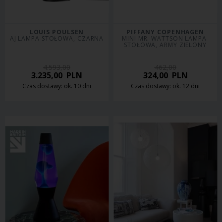
LOUIS POULSEN
PIFFANY COPENHAGEN
AJ LAMPA STOŁOWA, CZARNA
MINI MR. WATTSON LAMPA 
STOŁOWA, ARMY ZIELONY
4.593,00
462,00
3.235,00
PLN
324,00
PLN
Czas dostawy: ok. 10 dni
Czas dostawy: ok. 12 dni