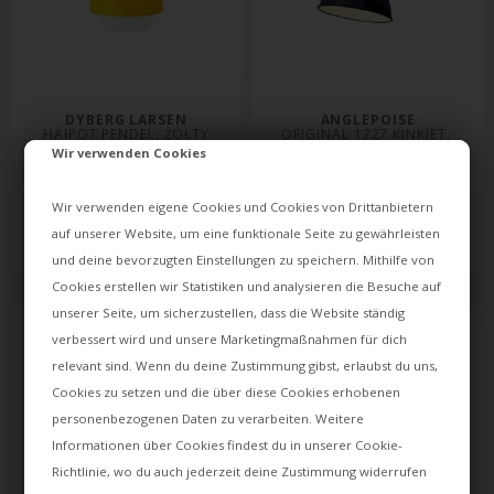
DYBERG LARSEN
ANGLEPOISE
HAIPOT PENDEL, ŻÓŁTY
ORIGINAL 1227 KINKIET, 
MOSIĄDZ/NIEBIESKI
Wir verwenden Cookies
520,00
833,00
Wir verwenden eigene Cookies und Cookies von Drittanbietern
364,00
PLN
633,00
PLN
auf unserer Website, um eine funktionale Seite zu gewährleisten
Czas dostawy: ok. 10 dni
W magazynie
und deine bevorzugten Einstellungen zu speichern. Mithilfe von
Cookies erstellen wir Statistiken und analysieren die Besuche auf
unserer Seite, um sicherzustellen, dass die Website ständig
verbessert wird und unsere Marketingmaßnahmen für dich
relevant sind. Wenn du deine Zustimmung gibst, erlaubst du uns,
Cookies zu setzen und die über diese Cookies erhobenen
personenbezogenen Daten zu verarbeiten. Weitere
Informationen über Cookies findest du in unserer
Cookie-
Richtlinie
, wo du auch jederzeit deine Zustimmung widerrufen