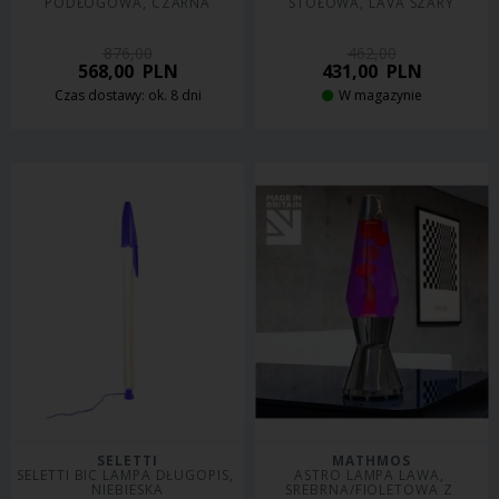
PODŁOGOWA, CZARNA
STOŁOWA, LAVA SZARY
876,00
462,00
568,00
PLN
431,00
PLN
Czas dostawy: ok. 8 dni
W magazynie
SELETTI
MATHMOS
SELETTI BIC LAMPA DŁUGOPIS, 
ASTRO LAMPA LAWA, 
NIEBIESKA
SREBRNA/FIOLETOWA Z 