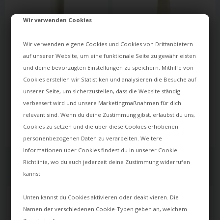
Wir verwenden Cookies
Wir verwenden eigene Cookies und Cookies von Drittanbietern
auf unserer Website, um eine funktionale Seite zu gewährleisten
und deine bevorzugten Einstellungen zu speichern. Mithilfe von
FOSCARINI
Cookies erstellen wir Statistiken und analysieren die Besuche auf
HAVANA OUTDOOR PENDEL
unserer Seite, um sicherzustellen, dass die Website ständig
verbessert wird und unsere Marketingmaßnahmen für dich
4.743,00
2.503,00
relevant sind. Wenn du deine Zustimmung gibst, erlaubst du uns,
3.235,00
PLN
2.050,00
PLN
Cookies zu setzen und die über diese Cookies erhobenen
Czas dostawy: ok. 25 dni
Czas dostawy: ok. 25 dni
personenbezogenen Daten zu verarbeiten. Weitere
Informationen über Cookies findest du in unserer
Cookie-
Richtlinie
, wo du auch jederzeit deine Zustimmung widerrufen
kannst.
Unten kannst du Cookies aktivieren oder deaktivieren. Die
Zobacz, co myślą nasi klienci
Namen der verschiedenen Cookie-Typen geben an, welchem
4,8
na 5 na podstawie
ponad 800 opinii