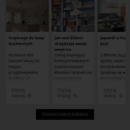
Inspiracje do lamp
Jak nasi klienci
Japandi u Hom
kuchennych
urządzają swoje
Juul
wnętrza
Kuchnia to dziś
Odkryj inspirującą
U @home_by_juul
znacznie więcej niż
kolekcję kreatywnych
spokój, ciepło i
miejsce
aranżacji naszych
nordycki minimal
przygotowywania
klientów z lampami od
spotykają się w
posiłków – to
Lamper-shop.pl.
harmonijnym wnęt
centralny punkt domu.
Zobacz, jak nasze
w którym oświetle
Czytaj
Czytaj
Czytaj
Tu zaczyna się dzień
lampy przekształcają
odgrywa kluczow
więcej
więcej
więcej
od śniadania, tu
przestrzenie i tworzą
rolę. Jej styl wyró
odrabia się lekcje, a
atmosferę w
miękkie materiały,
rodzina i przyjaciele
prawdziwych domach.
naturalne odcieni
gromadzą się wokół
Zainspiruj się
oraz świadomy d
ZDOBĄDŹ WIĘCEJ INSPIRACJI
jedzenia i wspólnego
unikalnymi stylami i
lamp, które buduj
spędzania czasu.
pomysłami, które
nastrój i jednocze