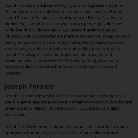
Dlatego oświetlenie w
pokazują, jak światło
stanowią estetycz
Jozeph Forakis urodził się w Nowym Jorku i ma greckie korzenie.
kuchni odgrywa ważną
może być zarówno
element przestrze
Posiada licencjat z sztuki i wzornictwa przemysłowego z Rhode
rolę, zarówno
funkcjonalne, jak i
Island School of Design oraz tytuł magistra z Domus Akademi w
praktyczną, jak i
dekoracyjne. Może
Mediolanie. Jozeph Forakis w swojej pracy przyjmuje kulturowe
atmosferyczną.
znajdziesz tutaj swój
podejście do projektowania, a jego prace charakteryzują się
kolejny pomysł na
innowacyjnym wykorzystaniem materiałów i technik. Jozeph Forakis
aranżację!
jest synem dwóch artystów, a jego kulturowe podejście wynika z
zawodowego zaplecza w sztuce i teatrze. Na początku kariery
Jozeph Forakis pracował nad projektowaniem scenografii i
oświetlenia dla New York Off-Off Broadway. Tutaj, w Lamper.dk,
możesz znaleźć szeroki wybór popularnej lampy
Havana
od
Foscarini
.
Jozeph Forakis
Jozeph Forakis rozpoczął w 1993 roku w Mediolanie współpracę z
szeroką gamą międzynarodowych kontaktów w różnych dziedzinach
projektowania. Między innymi
Foscarini
, LG Electronics, Philips i
Swarovski.
Jozeph Forakis interesuje się i ma doświadczenie w projektowaniu
opartym na badaniach, a w latach 1993-97 specjalizował się w