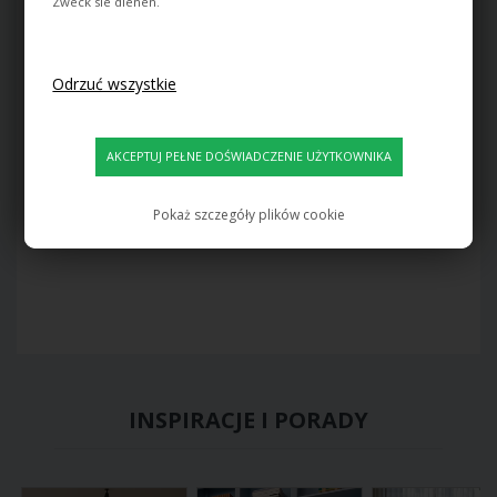
Zweck sie dienen.
Dobra cena i szybka
Lampa PH
dostawa
Kupiłem drogą lampę PH i
A co najlepsze – odcień
jestem z niej bardzo
koloru na stronie był
zadowolony. Wszystko
dokładnie taki sam jak ten,
przebiegło bezproblemowo,
który otrzymałam.
mogę tylko polecić
Lamper.dk.
Yvonne
Pokaż szczegóły plików cookie
Michael
INSPIRACJE I PORADY