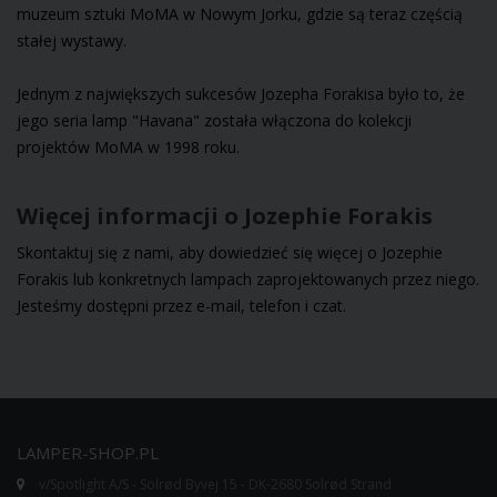
muzeum sztuki MoMA w Nowym Jorku, gdzie są teraz częścią
stałej wystawy.
Jednym z największych sukcesów Jozepha Forakisa było to, że
jego seria lamp "
Havana
" została włączona do kolekcji
projektów MoMA w 1998 roku.
Więcej informacji o Jozephie Forakis
Skontaktuj się z nami, aby dowiedzieć się więcej o Jozephie
Forakis lub konkretnych lampach zaprojektowanych przez niego.
Jesteśmy dostępni przez e-mail, telefon i czat.
LAMPER-SHOP.PL
v/Spotlight A/S - Solrød Byvej 15 - DK-2680 Solrød Strand