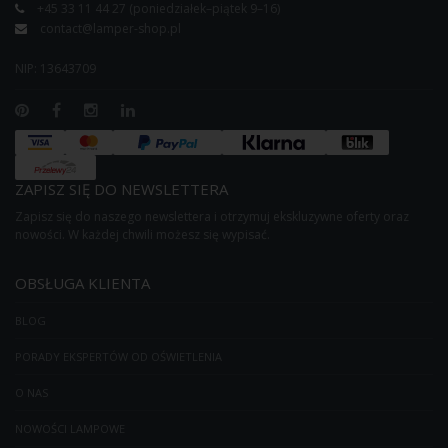
+45 33 11 44 27 (poniedziałek–piątek 9–16)
contact@lamper-shop.pl
NIP: 13643709
ZAPISZ SIĘ DO NEWSLETTERA
Zapisz się do naszego newslettera i otrzymuj ekskluzywne oferty oraz
nowości. W każdej chwili możesz się wypisać.
OBSŁUGA KLIENTA
BLOG
PORADY EKSPERTÓW OD OŚWIETLENIA
O NAS
NOWOŚCI LAMPOWE