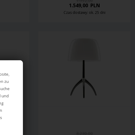
1.992,00
1.549,00
PLN
Czas dostawy: ok. 25 dni
site,
en zu
esuche
d und
ng
en
es
3.230,00