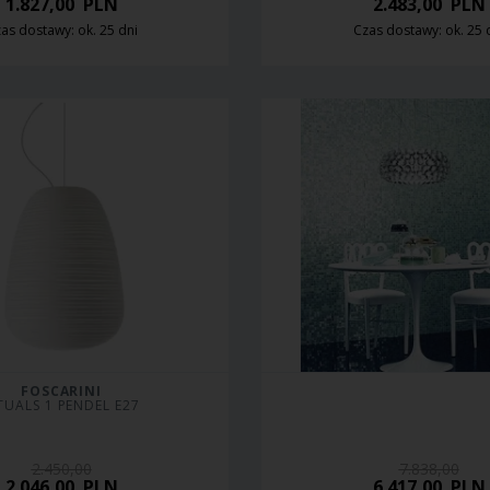
1.827,00
PLN
2.483,00
PLN
as dostawy: ok. 25 dni
Czas dostawy: ok. 25 
FOSCARINI
TUALS 1 PENDEL E27
2.450,00
7.838,00
2.046,00
PLN
6.417,00
PLN