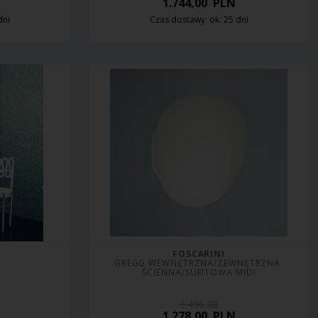
1.744,00
PLN
dni
Czas dostawy: ok. 25 dni
FOSCARINI
GREGG WEWNĘTRZNA/ZEWNĘTRZNA 
ŚCIENNA/SUFITOWA MIDI
1.496,00
1.278,00
PLN