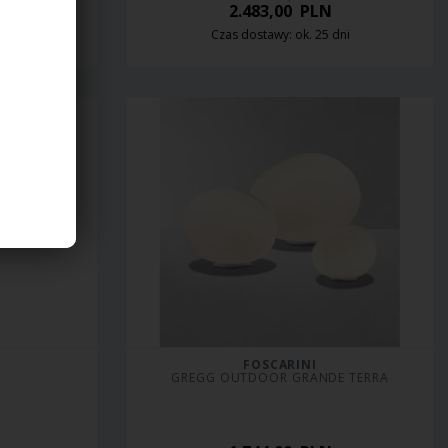
2.483,00
PLN
dni
Czas dostawy: ok. 25 dni
FOSCARINI
GREGG OUTDOOR GRANDE TERRA