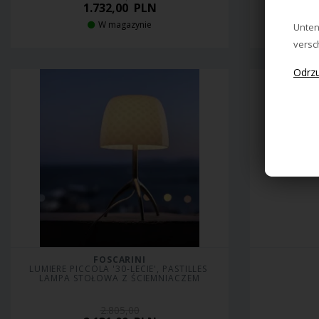
1.732,00
PLN
W magazynie
Cz
Unten
versc
FOSCARINI
LUMIERE PICCOLA '30-LECIE', PASTILLES 
LAMPA STOŁOWA Z ŚCIEMNIACZEM
2.805,00