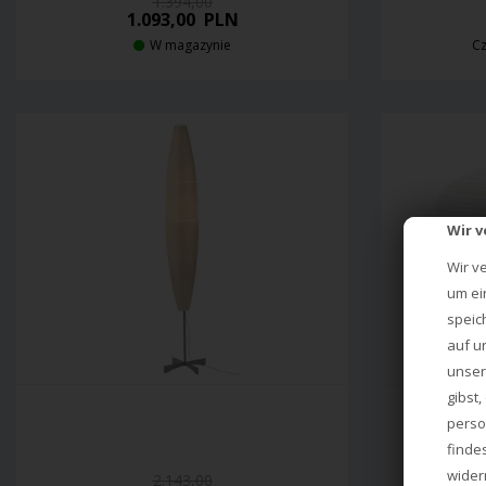
1.394,00
1.093,00
PLN
W magazynie
Cz
Wir 
Wir v
um ei
speic
auf u
unser
gibst
perso
finde
wider
2.143,00