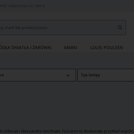
PERT OŚWIETLENIA OD 1989 R.
RÓDŁA ŚWIATŁA I ŻARÓWKI
MARKI
LOUIS POULSEN
ko
Typ lampy
lo Urbinati i Alessandro Vecchiato. Foscarini to doskonały przykład wspó