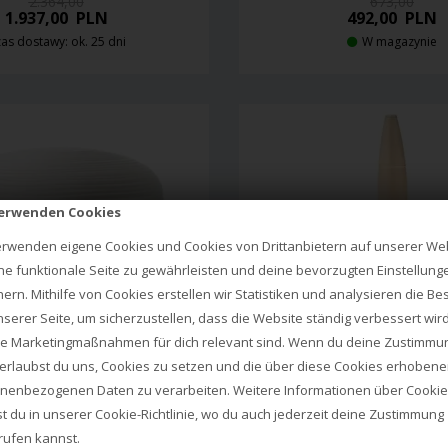
2.364,00
673,00
1.937,00
PLN
492,00
PLN
as dostawy: ok. 25 dni
W magazynie
verwenden Cookies
erwenden eigene Cookies und Cookies von Drittanbietern auf unserer Web
ne funktionale Seite zu gewährleisten und deine bevorzugten Einstellung
hern. Mithilfe von Cookies erstellen wir Statistiken und analysieren die B
nserer Seite, um sicherzustellen, dass die Website ständig verbessert wir
e Marketingmaßnahmen für dich relevant sind. Wenn du deine Zustimmu
, erlaubst du uns, Cookies zu setzen und die über diese Cookies erhoben
nenbezogenen Daten zu verarbeiten. Weitere Informationen über Cooki
st du in unserer
Cookie-Richtlinie
, wo du auch jederzeit deine Zustimmung
rufen kannst.
2.568,00
2.654,00