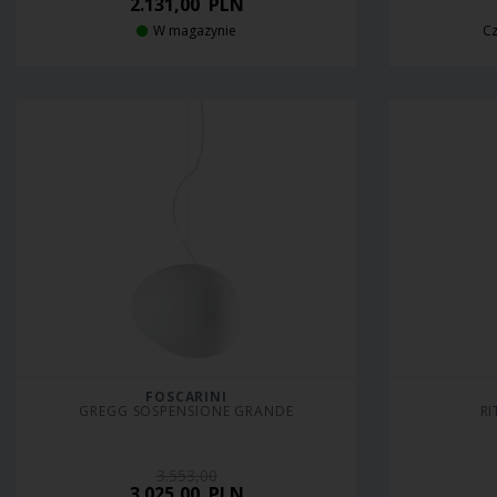
2.131,00
PLN
W magazynie
Cz
FOSCARINI
GREGG SOSPENSIONE GRANDE
RI
3.553,00
3.025,00
PLN