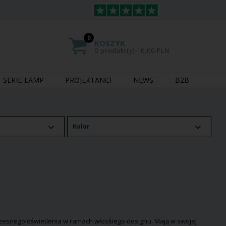
0
KOSZYK
0 produkt(y) - 0,00 PLN
SERIE-LAMP
PROJEKTANCI
NEWS
B2B
Kolor
łczesnego oświetlenia w ramach włoskiego designu. Mają w swojej