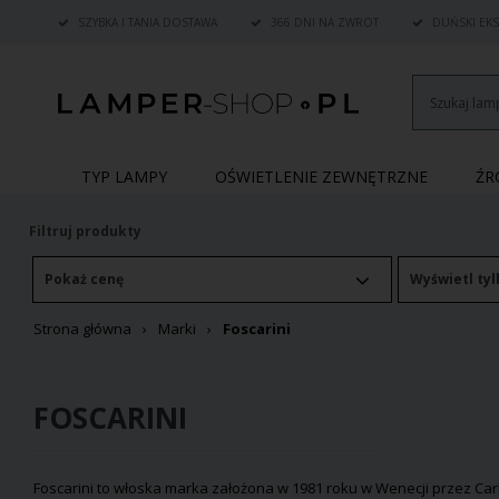
SZYBKA I TANIA DOSTAWA
366 DNI NA ZWROT
DUŃSKI EKS
TYP LAMPY
OŚWIETLENIE ZEWNĘTRZNE
Ź
Filtruj produkty
Pokaż cenę
Wyświetl tyl
Strona główna
Marki
Foscarini
FOSCARINI
Foscarini to włoska marka założona w 1981 roku w Wenecji przez Car