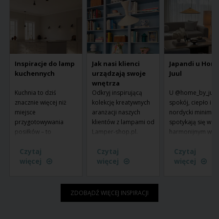
Inspiracje do lamp
Jak nasi klienci
Japandi u Hom
kuchennych
urządzają swoje
Juul
wnętrza
Kuchnia to dziś
Odkryj inspirującą
U @home_by_juul
znacznie więcej niż
kolekcję kreatywnych
spokój, ciepło i
miejsce
aranżacji naszych
nordycki minimal
przygotowywania
klientów z lampami od
spotykają się w
posiłków – to
Lamper-shop.pl.
harmonijnym wnęt
centralny punkt domu.
Zobacz, jak nasze
w którym oświetle
Czytaj
Czytaj
Czytaj
Tu zaczyna się dzień
lampy przekształcają
odgrywa kluczow
więcej
więcej
więcej
od śniadania, tu
przestrzenie i tworzą
rolę. Jej styl wyró
odrabia się lekcje, a
atmosferę w
miękkie materiały,
rodzina i przyjaciele
prawdziwych domach.
naturalne odcieni
gromadzą się wokół
Zainspiruj się
oraz świadomy d
ZDOBĄDŹ WIĘCEJ INSPIRACJI
jedzenia i wspólnego
unikalnymi stylami i
lamp, które buduj
spędzania czasu.
pomysłami, które
nastrój i jednocze