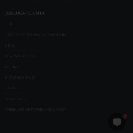
OBSŁUGA KLIENTA
BLOG
PORADY EKSPERTÓW OD OŚWIETLENIA
O NAS
NOWOŚCI LAMPOWE
WARUNKI
SHOWROOM/SKLEP
KONTAKT
ŁATWY ZWROT
FORMULARZ ODSTĄPIENIA OD UMOWY
1