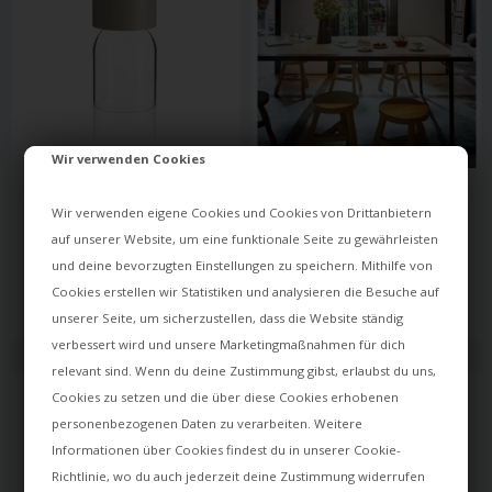
Wir verwenden Cookies
LUCEPLAN
MARSET
NUI MINI PORTABLE LAMPA 
TAM TAM 6 LAMPA WISZĄCA, 
Wir verwenden eigene Cookies und Cookies von Drittanbietern
STOŁOWA / LAMPA NA 
CZARNA
BATERIE, PIASKOWA
auf unserer Website, um eine funktionale Seite zu gewährleisten
1.447,00
und deine bevorzugten Einstellungen zu speichern. Mithilfe von
1.344,00
PLN
10.353,00
PLN
Cookies erstellen wir Statistiken und analysieren die Besuche auf
Czas dostawy: ok. 25 dni
Czas dostawy: ok. 18 dni
unserer Seite, um sicherzustellen, dass die Website ständig
verbessert wird und unsere Marketingmaßnahmen für dich
relevant sind. Wenn du deine Zustimmung gibst, erlaubst du uns,
Cookies zu setzen und die über diese Cookies erhobenen
personenbezogenen Daten zu verarbeiten. Weitere
Informationen über Cookies findest du in unserer
Cookie-
Richtlinie
, wo du auch jederzeit deine Zustimmung widerrufen