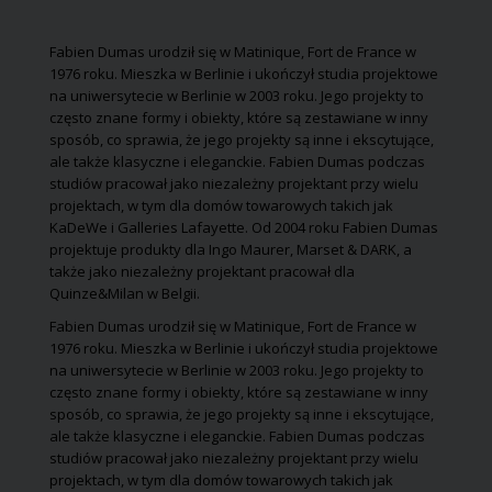
Dlatego oświetlenie w
pokazują, jak światło
stanowią estetycz
kuchni odgrywa ważną
może być zarówno
element przestrze
rolę, zarówno
funkcjonalne, jak i
Fabien Dumas urodził się w Matinique, Fort de France w
praktyczną, jak i
dekoracyjne. Może
1976 roku. Mieszka w Berlinie i ukończył studia projektowe
atmosferyczną.
znajdziesz tutaj swój
na uniwersytecie w Berlinie w 2003 roku. Jego projekty to
kolejny pomysł na
często znane formy i obiekty, które są zestawiane w inny
aranżację!
sposób, co sprawia, że jego projekty są inne i ekscytujące,
ale także klasyczne i eleganckie. Fabien Dumas podczas
studiów pracował jako niezależny projektant przy wielu
projektach, w tym dla domów towarowych takich jak
KaDeWe i Galleries Lafayette. Od 2004 roku Fabien Dumas
projektuje produkty dla
Ingo Maurer
,
Marset
& DARK, a
także jako niezależny projektant pracował dla
Quinze&Milan w Belgii.
Fabien Dumas urodził się w Matinique, Fort de France w
1976 roku. Mieszka w Berlinie i ukończył studia projektowe
na uniwersytecie w Berlinie w 2003 roku. Jego projekty to
często znane formy i obiekty, które są zestawiane w inny
sposób, co sprawia, że jego projekty są inne i ekscytujące,
ale także klasyczne i eleganckie. Fabien Dumas podczas
studiów pracował jako niezależny projektant przy wielu
projektach, w tym dla domów towarowych takich jak