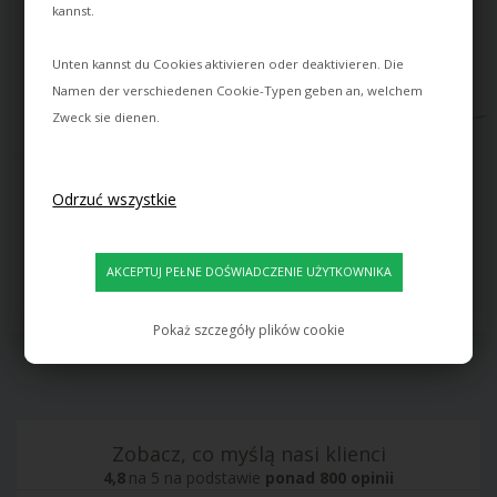
kannst.
Unten kannst du Cookies aktivieren oder deaktivieren. Die
Namen der verschiedenen Cookie-Typen geben an, welchem
Zweck sie dienen.
MARSET
MARSET
TAM TAM MINI 3 LAMPA 
TAM TAM P LAMPA 
WISZĄCA, BIAŁY ŚRODKOWY 
PODŁOGOWA, CZARNA
KLOSZ
5.659,00
PLN
3.014,00
PLN
Czas dostawy: ok. 18 dni
Czas dostawy: ok. 18 dni
Pokaż szczegóły plików cookie
Zobacz, co myślą nasi klienci
4,8
na 5 na podstawie
ponad 800 opinii