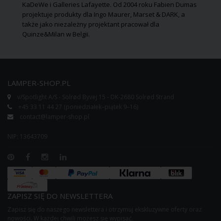
KaDeWe i Galleries Lafayette. Od 2004 roku Fabien Dumas
projektuje produkty dla
Ingo Maurer
,
Marset
& DARK, a
także jako niezależny projektant pracował dla
Quinze&Milan w Belgii.
LAMPER-SHOP.PL
v/Spotlight A/S - Solrød Byvej 15 - DK-2680 Solrød Strand
+45 33 11 44 27 (poniedziałek–piątek 9–16)
contact@lamper-shop.pl
NIP: 13643709
ZAPISZ SIĘ DO NEWSLETTERA
Zapisz się do naszego newslettera i otrzymuj ekskluzywne oferty oraz
nowości. W każdej chwili możesz się wypisać.